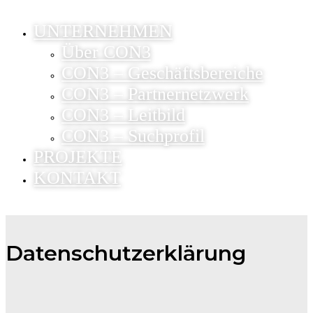
UNTERNEHMEN
Über CON3
CON3 – Geschäftsbereiche
CON3 – Partnernetzwerk
CON3 – Leitbild
CON3 – Suchprofil
PROJEKTE
KONTAKT
Datenschutzerklärung