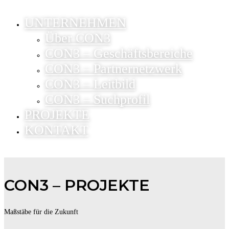
UNTERNEHMEN
Über CON3
CON3 – Geschäftsbereiche
CON3 – Partnernetzwerk
CON3 – Leitbild
CON3 – Suchprofil
PROJEKTE
KONTAKT
CON3
–
PROJEKTE
Maßstäbe für die Zukunft