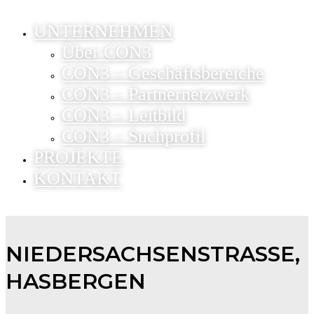
UNTERNEHMEN
Über CON3
CON3 – Geschäftsbereiche
CON3 – Partnernetzwerk
CON3 – Leitbild
CON3 – Suchprofil
PROJEKTE
KONTAKT
NIEDERSACHSENSTRASSE, H
ASBERGEN